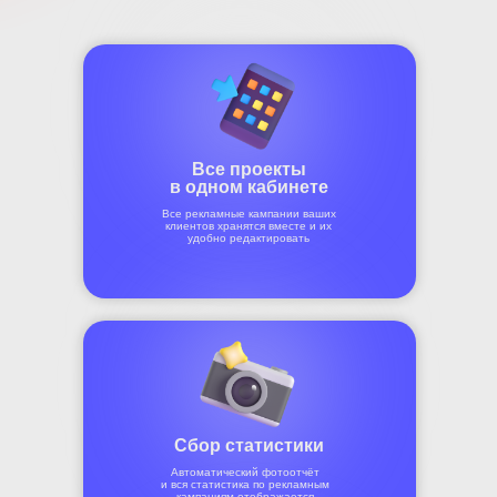
Все проекты
в одном кабинете
Все рекламные кампании ваших
клиентов хранятся вместе и их
удобно редактировать
Сбор статистики
Автоматический фотоотчёт
и вся статистика по рекламным
кампаниям отображается