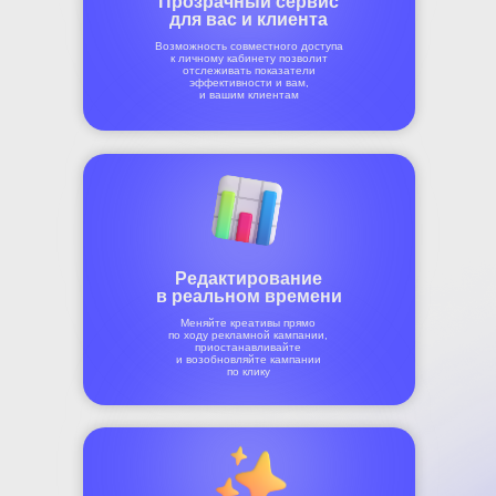
Прозрачный сервис
для вас и клиента
Возможность совместного доступа
к личному кабинету позволит
отслеживать показатели
эффективности и вам,
и вашим клиентам
Редактирование
в реальном времени
Меняйте креативы прямо
по ходу рекламной кампании,
приостанавливайте
и возобновляйте кампании
по клику