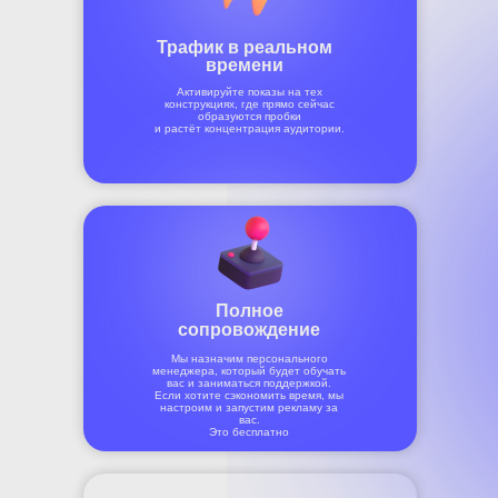
Трафик в реальном
времени
Активируйте показы на тех
конструкциях, где прямо сейчас
образуются пробки
и растёт концентрация аудитории.
Полное
сопровождение
Мы назначим персонального
менеджера, который будет обучать
вас и заниматься поддержкой.
Если хотите сэкономить время, мы
настроим и запустим рекламу за
вас.
Это бесплатно