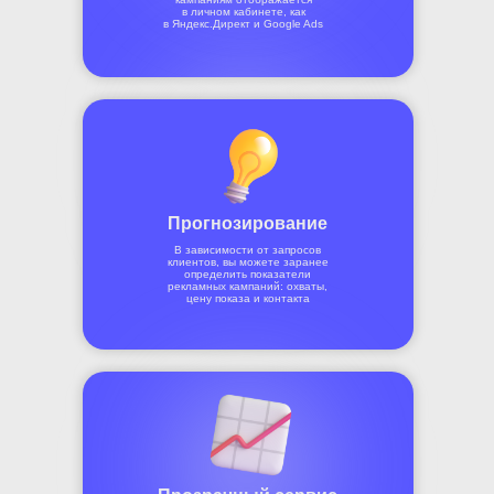
в личном кабинете, как
в Яндекс.Директ и Google Ads
Прогнозирование
В зависимости от запросов
клиентов, вы можете заранее
определить показатели
рекламных кампаний: охваты,
цену показа и контакта