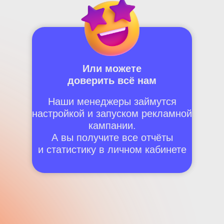
Или можете
доверить всё нам
Наши менеджеры займутся
настройкой и запуском рекламной
кампании.
А вы получите все отчёты
и статистику в личном кабинете