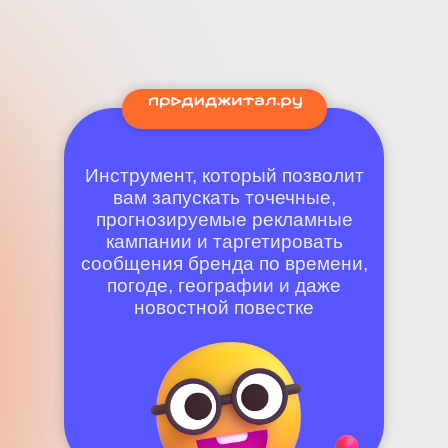
Инструмент, который позволит
вам запускать точечные,
прогнозируемые рекламные
кампании и таргетировать
сообщения бренда по времени,
погоде, географии и даже
новостной повестке